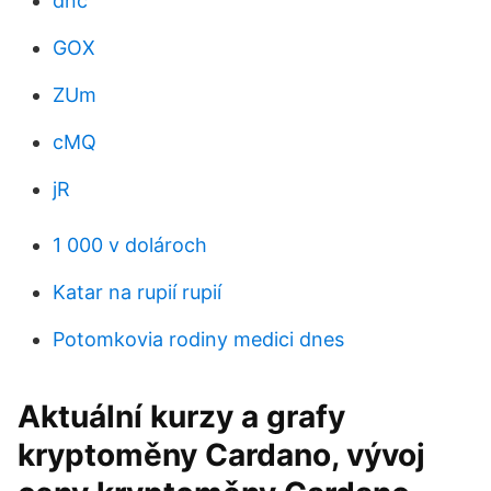
dnc
GOX
ZUm
cMQ
jR
1 000 v dolároch
Katar na rupií rupií
Potomkovia rodiny medici dnes
Aktuální kurzy a grafy
kryptoměny Cardano, vývoj