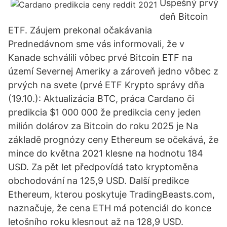
Úspešný prvý
deň Bitcoin
ETF. Záujem prekonal očakávania
Prednedávnom sme vás informovali, že v
Kanade schválili vôbec prvé Bitcoin ETF na
území Severnej Ameriky a zároveň jedno vôbec z
prvých na svete (prvé ETF Krypto správy dňa
(19.10.): Aktualizácia BTC, práca Cardano či
predikcia $1 000 000 že predikcia ceny jeden
milión dolárov za Bitcoin do roku 2025 je Na
základě prognózy ceny Ethereum se očekává, že
mince do května 2021 klesne na hodnotu 184
USD. Za pět let předpovídá tato kryptoměna
obchodování na 125,9 USD. Další predikce
Ethereum, kterou poskytuje TradingBeasts.com,
naznačuje, že cena ETH má potenciál do konce
letošního roku klesnout až na 128,9 USD.