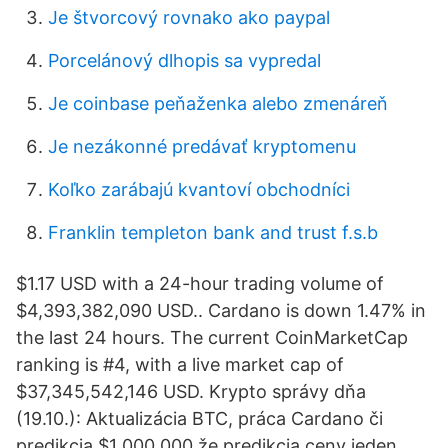
Je štvorcový rovnako ako paypal
Porcelánový dlhopis sa vypredal
Je coinbase peňaženka alebo zmenáreň
Je nezákonné predávať kryptomenu
Koľko zarábajú kvantoví obchodníci
Franklin templeton bank and trust f.s.b
$1.17 USD with a 24-hour trading volume of
$4,393,382,090 USD.. Cardano is down 1.47% in
the last 24 hours. The current CoinMarketCap
ranking is #4, with a live market cap of
$37,345,542,146 USD. Krypto správy dňa
(19.10.): Aktualizácia BTC, práca Cardano či
predikcia $1 000 000 že predikcia ceny jeden