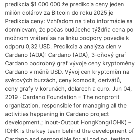
predikcia $1 000 000 že predikcia ceny jeden
milión dolárov za Bitcoin do roku 2025 je
Predikcia ceny: Vzhľadom na tieto informácie sa
domnievam, že počas budúceho týždňa cena po
možnom vrátení sa na linku podpory povedie k
odporu 0,32 USD. Predikcia a analýza cien v
Cardano (ADA): Cardano (ADA), 3-dňový graf
Cardano podrobný graf vývoje ceny kryptoměny
Cardano v měně USD. Vývoj cen kryptoměn na
světových burzách, ceny komodit, derivátů,
ceny grafy v korunách, dolarech a euro. Jun 04,
2019 · Cardano Foundation – The nonprofit
organization, responsible for managing all the
activities happening in Cardano project
development.; Input-Output HongKong(IOHK) –
IOHK is the key team behind the development of
Cardano and responsible for all coding, testing,