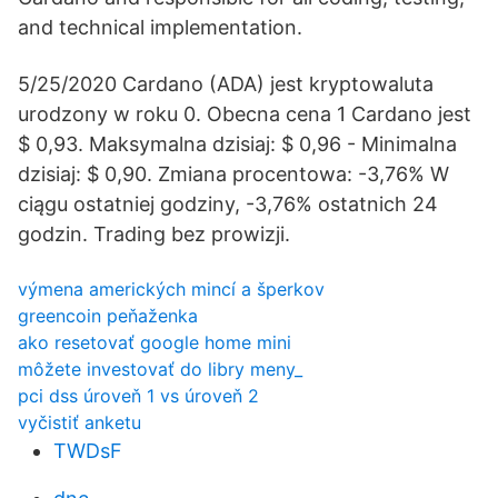
and technical implementation.
5/25/2020 Cardano (ADA) jest kryptowaluta
urodzony w roku 0. Obecna cena 1 Cardano jest
$ 0,93. Maksymalna dzisiaj: $ 0,96 - Minimalna
dzisiaj: $ 0,90. Zmiana procentowa: -3,76% W
ciągu ostatniej godziny, -3,76% ostatnich 24
godzin. Trading bez prowizji.
výmena amerických mincí a šperkov
greencoin peňaženka
ako resetovať google home mini
môžete investovať do libry meny_
pci dss úroveň 1 vs úroveň 2
vyčistiť anketu
TWDsF