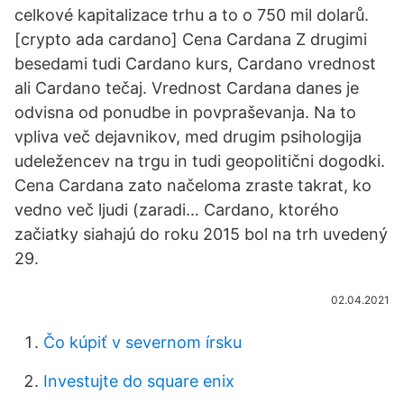
celkové kapitalizace trhu a to o 750 mil dolarů.
[crypto ada cardano] Cena Cardana Z drugimi
besedami tudi Cardano kurs, Cardano vrednost
ali Cardano tečaj. Vrednost Cardana danes je
odvisna od ponudbe in povpraševanja. Na to
vpliva več dejavnikov, med drugim psihologija
udeležencev na trgu in tudi geopolitični dogodki.
Cena Cardana zato načeloma zraste takrat, ko
vedno več ljudi (zaradi… Cardano, ktorého
začiatky siahajú do roku 2015 bol na trh uvedený
29.
02.04.2021
Čo kúpiť v severnom írsku
Investujte do square enix