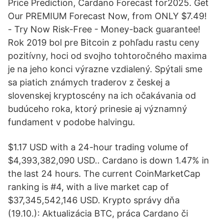
Price Prediction, Cardano Forecast for2025. Get
Our PREMIUM Forecast Now, from ONLY $7.49!
- Try Now Risk-Free - Money-back guarantee!
Rok 2019 bol pre Bitcoin z pohľadu rastu ceny
pozitívny, hoci od svojho tohtoročného maxima
je na jeho konci výrazne vzdialený. Spýtali sme
sa piatich známych traderov z českej a
slovenskej kryptoscény na ich očakávania od
budúceho roka, ktorý prinesie aj významný
fundament v podobe halvingu.
$1.17 USD with a 24-hour trading volume of
$4,393,382,090 USD.. Cardano is down 1.47% in
the last 24 hours. The current CoinMarketCap
ranking is #4, with a live market cap of
$37,345,542,146 USD. Krypto správy dňa
(19.10.): Aktualizácia BTC, práca Cardano či