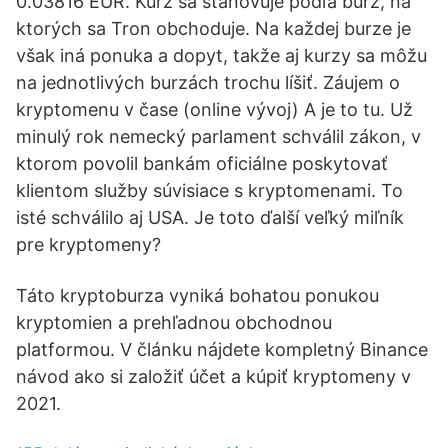
0.03816 EUR. Kurz sa stanovuje podľa búrz, na
ktorých sa Tron obchoduje. Na každej burze je
však iná ponuka a dopyt, takže aj kurzy sa môžu
na jednotlivých burzách trochu líšiť. Záujem o
kryptomenu v čase (online vývoj) A je to tu. Už
minulý rok nemecký parlament schválil zákon, v
ktorom povolil bankám oficiálne poskytovať
klientom služby súvisiace s kryptomenami. To
isté schválilo aj USA. Je toto ďalší veľký miľník
pre kryptomeny?
Táto kryptoburza vyniká bohatou ponukou
kryptomien a prehľadnou obchodnou
platformou. V článku nájdete kompletný Binance
návod ako si založiť účet a kúpiť kryptomeny v
2021.