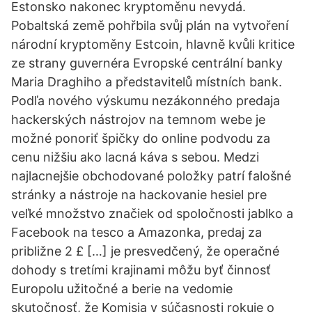
Estonsko nakonec kryptoměnu nevydá.
Pobaltská země pohřbila svůj plán na vytvoření
národní kryptoměny Estcoin, hlavně kvůli kritice
ze strany guvernéra Evropské centrální banky
Maria Draghiho a představitelů místních bank.
Podľa nového výskumu nezákonného predaja
hackerských nástrojov na temnom webe je
možné ponoriť špičky do online podvodu za
cenu nižšiu ako lacná káva s sebou. Medzi
najlacnejšie obchodované položky patrí falošné
stránky a nástroje na hackovanie hesiel pre
veľké množstvo značiek od spoločnosti jablko a
Facebook na tesco a Amazonka, predaj za
približne 2 £ […] je presvedčený, že operačné
dohody s tretími krajinami môžu byť činnosť
Europolu užitočné a berie na vedomie
skutočnosť, že Komisia v súčasnosti rokuje o