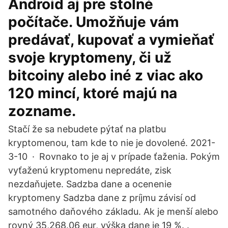
Android aj pre stolné
počítače. Umožňuje vám
predávať, kupovať a vymieňať
svoje kryptomeny, či už
bitcoiny alebo iné z viac ako
120 mincí, ktoré majú na
zozname.
Stačí že sa nebudete pýtať na platbu
kryptomenou, tam kde to nie je dovolené. 2021-
3-10 · Rovnako to je aj v prípade ťaženia. Pokým
vyťaženú kryptomenu nepredáte, zisk
nezdaňujete. Sadzba dane a ocenenie
kryptomeny Sadzba dane z príjmu závisí od
samotného daňového základu. Ak je menší alebo
rovný 35,268.06 eur, výška dane je 19 %. .