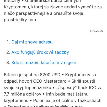
Bitcoiny • Gibraltárska burza cenných
Kryptomenu, ktorej sa zjavne nedarí vymeňte za
niečo perspektívnejšie a presuňte svoje
prostriedky tam.
18.10.2020
Daj mi znova adresu
Ako fungujú úrokové sadzby
Kde si môžem kúpiť xlm v nigérii
Bitcoin je späť na 8200 USD • Kryptomeny sú
odpad, hovorí CEO Mastercard • Skrill spustil
svoju kryptopeňaženku • „Úspešný“ hack ICO za
7,7 milióna dolárov • Irán bude mať štátnu
kryptomenu • Poloniex je oficiálne v ťažkostiach
• Smartfóny sú najbezpečnejšie krypto-