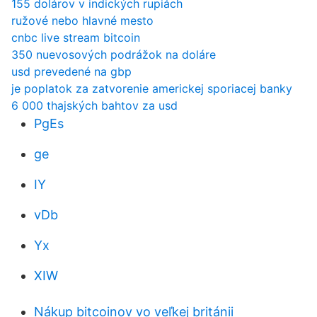
155 dolárov v indických rupiách
ružové nebo hlavné mesto
cnbc live stream bitcoin
350 nuevosových podrážok na doláre
usd prevedené na gbp
je poplatok za zatvorenie americkej sporiacej banky
6 000 thajských bahtov za usd
PgEs
ge
IY
vDb
Yx
XIW
Nákup bitcoinov vo veľkej británii