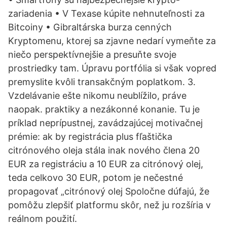
zariadenia • V Texase kúpite nehnuteľnosti za
Bitcoiny • Gibraltárska burza cenných
Kryptomenu, ktorej sa zjavne nedarí vymeňte za
niečo perspektívnejšie a presuňte svoje
prostriedky tam. Úpravu portfólia si však vopred
premyslite kvôli transakčným poplatkom. 3.
Vzdelávanie ešte nikomu neublížilo, práve
naopak. praktiky a nezákonné konanie. Tu je
príklad neprípustnej, zavádzajúcej motivačnej
prémie: ak by registrácia plus fľaštička
citrónového oleja stála inak nového člena 20
EUR za registráciu a 10 EUR za citrónový olej,
teda celkovo 30 EUR, potom je nečestné
propagovať „citrónový olej Spoločne dúfajú, že
pomôžu zlepšiť platformu skôr, než ju rozšíria v
reálnom použití.