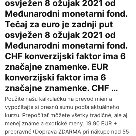
osvježen 8 ožujak 2021 od
Međunarodni monetarni fond.
Tečaj za euro je zadnji put
osvježen 8 ožujak 2021 od
Međunarodni monetarni fond.
CHF konverzijski faktor ima 6
značajne znamenke. EUR
konverzijski faktor ima 6
značajne znamenke. CHF …
Použite našu kalkulačku na prevod mien a
vypočítajte si presnú sumu podľa aktuálneho
kurzu. Prepočítať môžete všetky tradičné, ale aj
menej známe a exotické meny. 19.90 EUR +
prepravné (Doprava ZDARMA pri nákupe nad 55