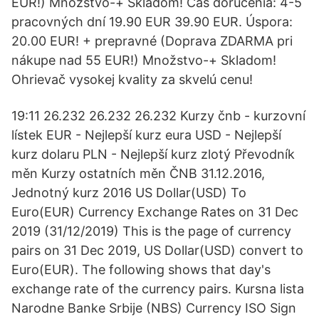
EUR!) Množstvo-+ Skladom! Čas doručenia: 4-5
pracovných dní 19.90 EUR 39.90 EUR. Úspora:
20.00 EUR! + prepravné (Doprava ZDARMA pri
nákupe nad 55 EUR!) Množstvo-+ Skladom!
Ohrievač vysokej kvality za skvelú cenu!
19:11 26.232 26.232 26.232 Kurzy čnb - kurzovní
lístek EUR - Nejlepší kurz eura USD - Nejlepší
kurz dolaru PLN - Nejlepší kurz zlotý Převodník
měn Kurzy ostatních měn ČNB 31.12.2016,
Jednotný kurz 2016 US Dollar(USD) To
Euro(EUR) Currency Exchange Rates on 31 Dec
2019 (31/12/2019) This is the page of currency
pairs on 31 Dec 2019, US Dollar(USD) convert to
Euro(EUR). The following shows that day's
exchange rate of the currency pairs. Kursna lista
Narodne Banke Srbije (NBS) Currency ISO Sign