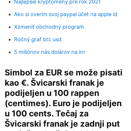
Najlepšie kryptomeny pre rok 2021
Ako si overím svoj paypal účet na apple id
Xzmeniť obchodný program
Ročný graf btc usd
5 miliónov nás dolárov na inr
Simbol za EUR se može pisati
kao €. Švicarski franak je
podijeljen u 100 rappen
(centimes). Euro je podijeljen
u 100 cents. Tečaj za
Švicarski franak je zadnji put