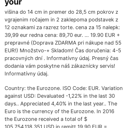
your
višina do 14 cm in premer do 28,5 cm pokrov z
vgrajenim ročajem in 2 zaklepoma podstavek z
12 oznakami za razrez torte. cena za 15 nalepk:
39,99 eur redna cena: 89,70 eur. … 19.90 EUR +
prepravné (Doprava ZDARMA pri nákupe nad 55
EUR!) Množstvo-+ Skladom! Čas doručenia: 4-5
pracovných dní . Informatívny údaj. Presný čas
dodania vám poskytne náš zákaznícky servis!
Informatívny údaj.
Country: the Eurozone. ISO Code: EUR. Variation
against USD: Devaluated -1,22% in the last 30
days.. Appreciated 4,40% in the last year.. The
Euro is the currency of the Eurozone. In 2016
the Eurozone received a total of $
105.754.118.351 USD in remitt 19.90 EUR =