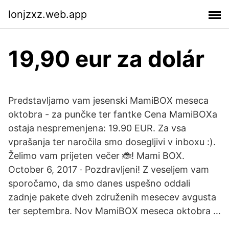
lonjzxz.web.app
19,90 eur za dolár
Predstavljamo vam jesenski MamiBOX meseca
oktobra - za punčke ter fantke Cena MamiBOXa
ostaja nespremenjena: 19.90 EUR. Za vsa
vprašanja ter naročila smo dosegljivi v inboxu :).
Želimo vam prijeten večer 🐞! Mami BOX.
October 6, 2017 · Pozdravljeni! Z veseljem vam
sporočamo, da smo danes uspešno oddali
zadnje pakete dveh združenih mesecev avgusta
ter septembra. Nov MamiBOX meseca oktobra …