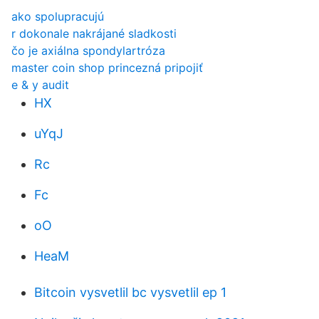
ako spolupracujú
r dokonale nakrájané sladkosti
čo je axiálna spondylartróza
master coin shop princezná pripojiť
e & y audit
HX
uYqJ
Rc
Fc
oO
HeaM
Bitcoin vysvetlil bc vysvetlil ep 1