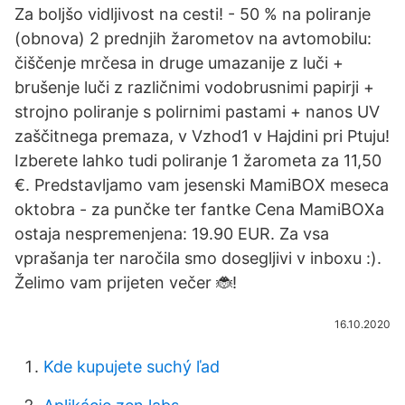
Za boljšo vidljivost na cesti! - 50 % na poliranje
(obnova) 2 prednjih žarometov na avtomobilu:
čiščenje mrčesa in druge umazanije z luči +
brušenje luči z različnimi vodobrusnimi papirji +
strojno poliranje s polirnimi pastami + nanos UV
zaščitnega premaza, v Vzhod1 v Hajdini pri Ptuju!
Izberete lahko tudi poliranje 1 žarometa za 11,50
€. Predstavljamo vam jesenski MamiBOX meseca
oktobra - za punčke ter fantke Cena MamiBOXa
ostaja nespremenjena: 19.90 EUR. Za vsa
vprašanja ter naročila smo dosegljivi v inboxu :).
Želimo vam prijeten večer 🐞!
16.10.2020
Kde kupujete suchý ľad