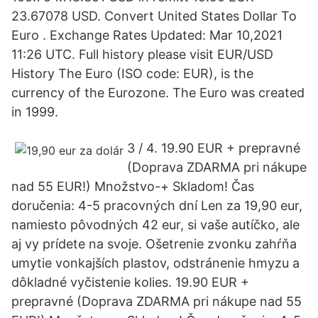
23.67078 USD. Convert United States Dollar To
Euro . Exchange Rates Updated: Mar 10,2021
11:26 UTC. Full history please visit EUR/USD
History The Euro (ISO code: EUR), is the
currency of the Eurozone. The Euro was created
in 1999.
3 / 4. 19.90 EUR + prepravné
(Doprava ZDARMA pri nákupe
nad 55 EUR!) Množstvo-+ Skladom! Čas
doručenia: 4-5 pracovných dní Len za 19,90 eur,
namiesto pôvodných 42 eur, si vaše autíčko, ale
aj vy prídete na svoje. Ošetrenie zvonku zahŕňa
umytie vonkajších plastov, odstránenie hmyzu a
dôkladné vyčistenie kolies. 19.90 EUR +
prepravné (Doprava ZDARMA pri nákupe nad 55