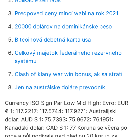
Aplikácie zen labs
Predpoveď ceny mincí wabi na rok 2021
20000 dolárov na dominikánske peso
Bitcoinová debetná karta usa
Celkový majetok federálneho rezervného
systému
Clash of klany war win bonus, ak sa stratí
Jen na austrálske doláre prevodník
Currency ISO Sign Par Low Mid High; Evro: EUR
€ 1: 117.2217: 117.5744: 117.9271: Australijski
dolar: AUD $ 1: 75.7393: 75.9672: 76.1951:
Kanadski dolar: CAD $ 1: 77 Koruna se včera po
roce a půl podívala nad hladinu 20 korun za