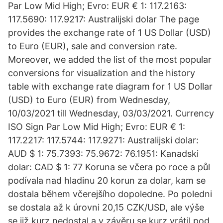
Par Low Mid High; Evro: EUR € 1: 117.2163:
117.5690: 117.9217: Australijski dolar The page
provides the exchange rate of 1 US Dollar (USD)
to Euro (EUR), sale and conversion rate.
Moreover, we added the list of the most popular
conversions for visualization and the history
table with exchange rate diagram for 1 US Dollar
(USD) to Euro (EUR) from Wednesday,
10/03/2021 till Wednesday, 03/03/2021. Currency
ISO Sign Par Low Mid High; Evro: EUR € 1:
117.2217: 117.5744: 117.9271: Australijski dolar:
AUD $ 1: 75.7393: 75.9672: 76.1951: Kanadski
dolar: CAD $ 1: 77 Koruna se včera po roce a půl
podívala nad hladinu 20 korun za dolar, kam se
dostala během včerejšího dopoledne. Po poledni
se dostala až k úrovni 20,15 CZK/USD, ale výše
se již kurz nedostal a v závěru se kurz vrátil pod