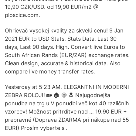
19,90 CZK/USD. od 19,90 EUR/m2 @
ploscice.com.
Ohrievač vysokej kvality za skvelú cenu! 9 Jan
2021 EUR to USD Stats. Stats Data, Last 30
days, Last 90 days. High. Convert live Euros to
South African Rands (EUR/ZAR) exchange rates.
Clean design, accurate & historical data. Also
compare live money transfer rates.
Yesterday at 5:23 AM. ELEGANTNI IN MODERNI
ZEBRA ROLOJI! 🏡 🏠 🌞 🔝 Najugodnejša
ponudba na trg u V ponudbi več kot 40 različnih
vzorcev! Možnost pritrditve nad … 19.90 EUR +
prepravné (Doprava ZDARMA pri nákupe nad 55
EUR!) Prosím vyberte si.