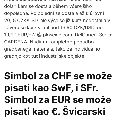
dolar, kam se dostala během včerejšího
dopoledne. Po poledni se dostala až k úrovni
20,15 CZK/USD, ale výše se již kurz nedostal a v
závěru se kurz vrátil pod 19,90 CZK/USD. od
19,90 EUR/m2 @ ploscice.com. DelConca. Serija:
GARDENA. Nudimo kompletno ponudbo
gradbenega materiala, tako za individualno
gradnjo kot tudi industrijske objekte.
Simbol za CHF se može
pisati kao SwF, i SFr.
Simbol za EUR se može
pisati kao €. Švicarski