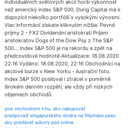
individuálních světových akcií horší výkonnost
než americký index S&P 500. Durig Capital má k
dispozícii niekoľko portfólií s vysokými výnosmi.
Viac informácií získate kliknutím nižšie. Pevné
príjmy 2 - FX2 Dividendní aristokrati Príjem
aristokratov Dogs of the Dow Psy z The S&P
500… Index S&P 500 je na rekordu a zpět na
předcovidové hodnotě Aktualizace: 18.08.2020
22:16 Vydáno: 18.08.2020, 22:16 Obchodníci na
akciové burze v New Yorku - ilustrační foto.
Index S&P 500 posiloval i ztrácel v poměrně
širokém denním rozpětí, ale vždy při nízkých
objemech obchodů.
poe obchodnom trhu, ako nakupovať
predpoveď singapurského dolára na filipínske peso
ako predávať súbory psd online