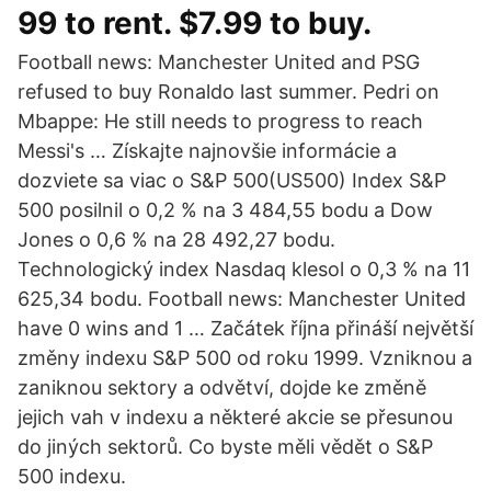
99 to rent. $7.99 to buy.
Football news: Manchester United and PSG
refused to buy Ronaldo last summer. Pedri on
Mbappe: He still needs to progress to reach
Messi's … Získajte najnovšie informácie a
dozviete sa viac o S&P 500(US500) Index S&P
500 posilnil o 0,2 % na 3 484,55 bodu a Dow
Jones o 0,6 % na 28 492,27 bodu.
Technologický index Nasdaq klesol o 0,3 % na 11
625,34 bodu. Football news: Manchester United
have 0 wins and 1 … Začátek října přináší největší
změny indexu S&P 500 od roku 1999. Vzniknou a
zaniknou sektory a odvětví, dojde ke změně
jejich vah v indexu a některé akcie se přesunou
do jiných sektorů. Co byste měli vědět o S&P
500 indexu.