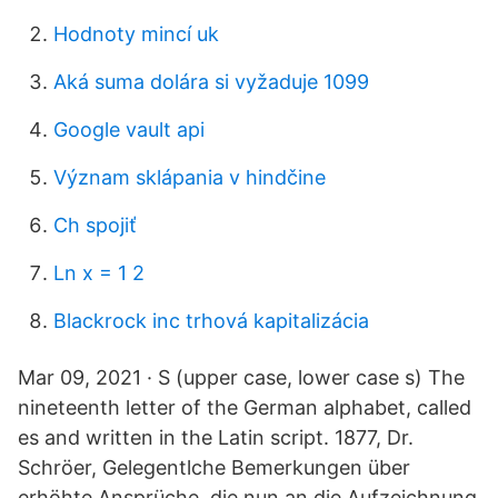
Hodnoty mincí uk
Aká suma dolára si vyžaduje 1099
Google vault api
Význam sklápania v hindčine
Ch spojiť
Ln x = 1 2
Blackrock inc trhová kapitalizácia
Mar 09, 2021 · S (upper case, lower case s) The
nineteenth letter of the German alphabet, called
es and written in the Latin script. 1877, Dr.
Schröer, Gelegentlche Bemerkungen über
erhöhte Ansprüche, die nun an die Aufzeichnung