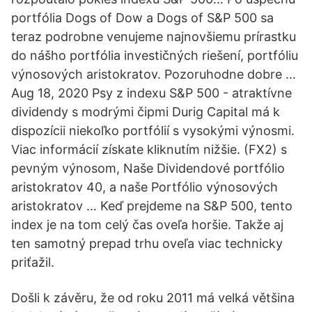
portfólia Dogs of Dow a Dogs of S&P 500 sa
teraz podrobne venujeme najnovšiemu prírastku
do nášho portfólia investičných riešení, portfóliu
výnosových aristokratov. Pozoruhodne dobre …
Aug 18, 2020 Psy z indexu S&P 500 - atraktívne
dividendy s modrými čipmi Durig Capital má k
dispozícii niekoľko portfólií s vysokými výnosmi.
Viac informácií získate kliknutím nižšie. (FX2) s
pevným výnosom, Naše Dividendové portfólio
aristokratov 40, a naše Portfólio výnosových
aristokratov … Keď prejdeme na S&P 500, tento
index je na tom celý čas oveľa horšie. Takže aj
ten samotný prepad trhu oveľa viac technicky
priťažil.
Došli k závěru, že od roku 2011 má velká většina