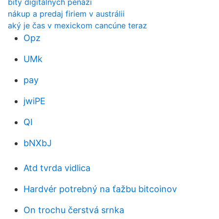
bity digitálnych peňazí
nákup a predaj firiem v austrálii
aký je čas v mexickom cancúne teraz
Opz
UMk
pay
jwiPE
QI
bNXbJ
Atd tvrda vidlica
Hardvér potrebný na ťažbu bitcoinov
On trochu čerstvá srnka