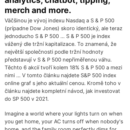
analytics, chatbot, tipping,
merch and more.
Väčšinou je vývoj indexu Nasdaq a S & P 500
(prípadne Dow Jones) skoro identický, ale teraz
jednoducho S & P 500 … S & P 500 je index
vážený dle tržní kapitalizace. To znamená, že
největší společnosti podle tržní hodnoty
představují v S & P 500 nepřiměřenou váhu.
Těchto 6 akcií tvoří kolem 18% S & P 500 a mezi
nimi … V tomto článku najdete S&P 500 index
online graf s jeho aktuální cenou. Kromě toho v
článku najdete kompletní návod, jak investovat
do SP 500 v 2021.
Imagine a world where your lights turn on when
you get home, your AC turns off when nobody's
home, and the family room perfectly dims for