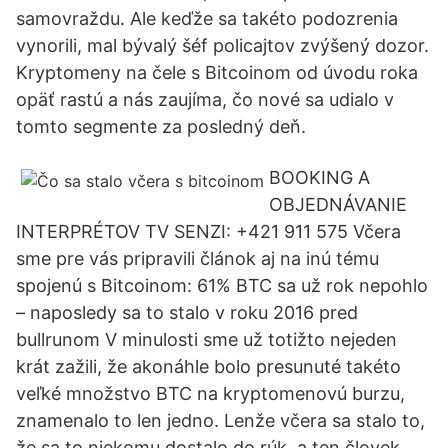
samovraždu. Ale keďže sa takéto podozrenia
vynorili, mal bývalý šéf policajtov zvýšený dozor.
Kryptomeny na čele s Bitcoinom od úvodu roka
opäť rastú a nás zaujíma, čo nové sa udialo v
tomto segmente za posledný deň.
BOOKING A
OBJEDNÁVANIE
INTERPRÉTOV TV SENZI: +421 911 575 Včera
sme pre vás pripravili článok aj na inú tému
spojenú s Bitcoinom: 61% BTC sa už rok nepohlo
– naposledy sa to stalo v roku 2016 pred
bullrunom V minulosti sme už totižto nejeden
krát zažili, že akonáhle bolo presunuté takéto
veľké množstvo BTC na kryptomenovú burzu,
znamenalo to len jedno. Lenže včera sa stalo to,
že sa to niekomu dostalo do rúk, a ten človek