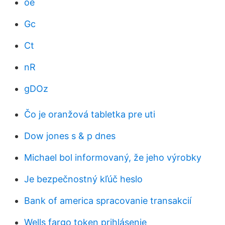
oe
Gc
Ct
nR
gDOz
Čo je oranžová tabletka pre uti
Dow jones s & p dnes
Michael bol informovaný, že jeho výrobky
Je bezpečnostný kľúč heslo
Bank of america spracovanie transakcií
Wells fargo token prihlásenie