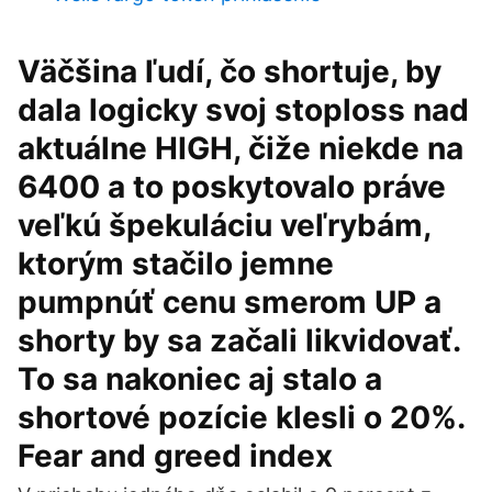
Väčšina ľudí, čo shortuje, by
dala logicky svoj stoploss nad
aktuálne HIGH, čiže niekde na
6400 a to poskytovalo práve
veľkú špekuláciu veľrybám,
ktorým stačilo jemne
pumpnúť cenu smerom UP a
shorty by sa začali likvidovať.
To sa nakoniec aj stalo a
shortové pozície klesli o 20%.
Fear and greed index