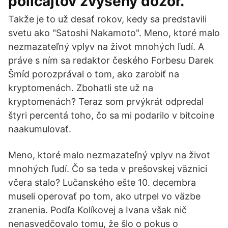
policajtov zvýšený dozor.
Takže je to už desať rokov, kedy sa predstavili
svetu ako "Satoshi Nakamoto". Meno, ktoré malo
nezmazateľný vplyv na život mnohých ľudí. A
práve s ním sa redaktor českého Forbesu Darek
Šmíd porozprával o tom, ako zarobiť na
kryptomenách. Zbohatli ste už na
kryptomenách? Teraz som prvýkrát odpredal
štyri percentá toho, čo sa mi podarilo v bitcoine
naakumulovať.
Meno, ktoré malo nezmazateľný vplyv na život
mnohých ľudí. Čo sa teda v prešovskej väznici
včera stalo? Lučanského ešte 10. decembra
museli operovať po tom, ako utrpel vo väzbe
zranenia. Podľa Kolíkovej a Ivana však nič
nenasvedčovalo tomu, že šlo o pokus o