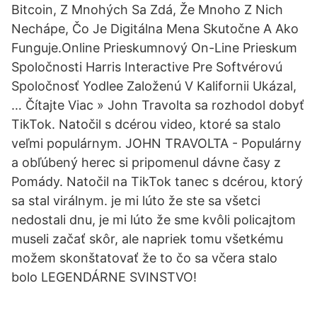
Bitcoin, Z Mnohých Sa Zdá, Že Mnoho Z Nich
Nechápe, Čo Je Digitálna Mena Skutočne A Ako
Funguje.Online Prieskumnový On-Line Prieskum
Spoločnosti Harris Interactive Pre Softvérovú
Spoločnosť Yodlee Založenú V Kalifornii Ukázal,
… Čítajte Viac » John Travolta sa rozhodol dobyť
TikTok. Natočil s dcérou video, ktoré sa stalo
veľmi populárnym. JOHN TRAVOLTA - Populárny
a obľúbený herec si pripomenul dávne časy z
Pomády. Natočil na TikTok tanec s dcérou, ktorý
sa stal virálnym. je mi lúto že ste sa všetci
nedostali dnu, je mi lúto že sme kvôli policajtom
museli začať skôr, ale napriek tomu všetkému
možem skonštatovať že to čo sa včera stalo
bolo LEGENDÁRNE SVINSTVO!