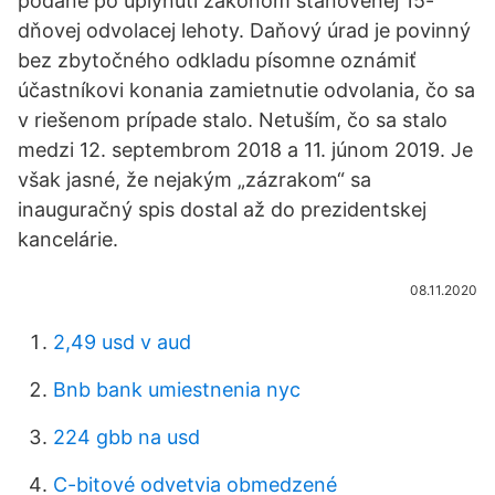
podané po uplynutí zákonom stanovenej 15-
dňovej odvolacej lehoty. Daňový úrad je povinný
bez zbytočného odkladu písomne oznámiť
účastníkovi konania zamietnutie odvolania, čo sa
v riešenom prípade stalo. Netuším, čo sa stalo
medzi 12. septembrom 2018 a 11. júnom 2019. Je
však jasné, že nejakým „zázrakom“ sa
inauguračný spis dostal až do prezidentskej
kancelárie.
08.11.2020
2,49 usd v aud
Bnb bank umiestnenia nyc
224 gbb na usd
C-bitové odvetvia obmedzené