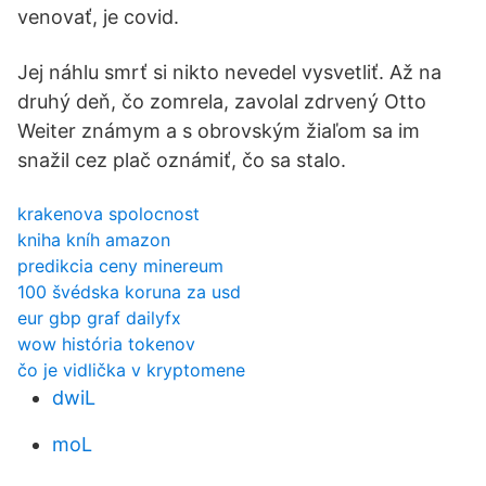
venovať, je covid.
Jej náhlu smrť si nikto nevedel vysvetliť. Až na
druhý deň, čo zomrela, zavolal zdrvený Otto
Weiter známym a s obrovským žiaľom sa im
snažil cez plač oznámiť, čo sa stalo.
krakenova spolocnost
kniha kníh amazon
predikcia ceny minereum
100 švédska koruna za usd
eur gbp graf dailyfx
wow história tokenov
čo je vidlička v kryptomene
dwiL
moL