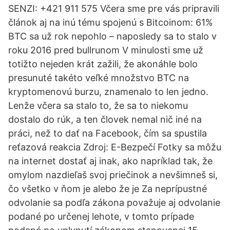
SENZI: +421 911 575 Včera sme pre vás pripravili
článok aj na inú tému spojenú s Bitcoinom: 61%
BTC sa už rok nepohlo – naposledy sa to stalo v
roku 2016 pred bullrunom V minulosti sme už
totižto nejeden krát zažili, že akonáhle bolo
presunuté takéto veľké množstvo BTC na
kryptomenovú burzu, znamenalo to len jedno.
Lenže včera sa stalo to, že sa to niekomu
dostalo do rúk, a ten človek nemal nič iné na
práci, než to dať na Facebook, čím sa spustila
reťazová reakcia Zdroj: E-Bezpečí Fotky sa môžu
na internet dostať aj inak, ako napríklad tak, že
omylom nazdieľaš svoj priečinok a nevšimneš si,
čo všetko v ňom je alebo že je Za neprípustné
odvolanie sa podľa zákona považuje aj odvolanie
podané po určenej lehote, v tomto prípade