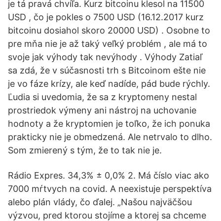
je tá pravá chvíľa. Kurz bitcoinu klesol na 11500
USD , čo je pokles o 7500 USD (16.12.2017 kurz
bitcoinu dosiahol skoro 20000 USD) . Osobne to
pre mňa nie je až taký veľký problém , ale má to
svoje jak výhody tak nevýhody . Výhody Zatiaľ
sa zdá, že v súčasnosti trh s Bitcoinom ešte nie
je vo fáze krízy, ale keď nadíde, pád bude rýchly.
Ľudia si uvedomia, že sa z kryptomeny nestal
prostriedok výmeny ani nástroj na uchovanie
hodnoty a že kryptomien je toľko, že ich ponuka
prakticky nie je obmedzená. Ale netrvalo to dlho.
Som zmierený s tým, že to tak nie je.
Rádio Expres. 34,3% ± 0,0% 2. Má číslo viac ako
7000 mŕtvych na covid. A neexistuje perspektíva
alebo plán vlády, čo ďalej. „Našou najväčšou
výzvou, pred ktorou stojíme a ktorej sa chceme